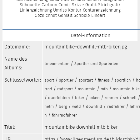
Silhouette Cartoon Comic Skizze Grafik Strichgrafik
Linienzeichnung Umriss Kontur Konturenzeichnung
Gezeichnet Gemalt Scribble Lineart
Datei-Information
Dateiname:
mountainbike-downhill-mtb-biker.jpg
Name des
/
lineamentum
Sportler und Sportarten
Albums:
Schlüsselwörter:
/
/
/
/
/
sport
sportler
sportart
fitness
sportlich
h
/
/
/
/
rrad
radsport
mountain
mtb
mountain bike
/
/
/
/
/
querfeldein
biker
biken
rennen
schnell
/
/
/
/
/
helm
berg
wald
downhill
radfahrer
fahrr
/
n
fahrradfahrer
Titel:
mountainbike downhill mtb biker
URL:
https://www.lineamentum.de/bildarchiv/d