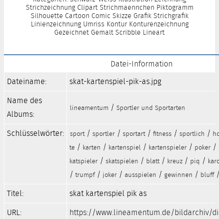
Strichzeichnung Clipart Strichmaennchen Piktogramm
Silhouette Cartoon Comic Skizze Grafik Strichgrafik
Linienzeichnung Umriss Kontur Konturenzeichnung
Gezeichnet Gemalt Scribble Lineart
Datei-Information
Dateiname:
skat-kartenspiel-pik-as.jpg
Name des
/
lineamentum
Sportler und Sportarten
Albums:
Schlüsselwörter:
/
/
/
/
/
sport
sportler
sportart
fitness
sportlich
h
/
/
/
/
/
te
karten
kartenspiel
kartenspieler
poker
/
/
/
/
/
katspieler
skatspielen
blatt
kreuz
piq
kar
/
/
/
/
/
trumpf
joker
ausspielen
gewinnen
bluff
Titel:
skat kartenspiel pik as
URL:
https://www.lineamentum.de/bildarchiv/d