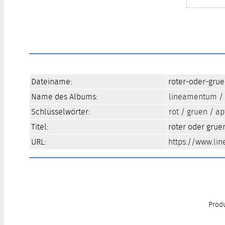
Dateiname:
roter-oder-gru
Name des Albums:
lineamentum
/
Schlüsselwörter:
rot
/
gruen
/
ap
Titel:
roter oder grue
URL:
https://www.li
Produ