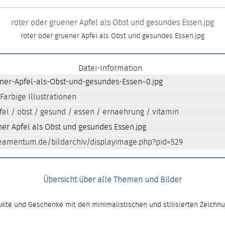
roter oder gruener Apfel als Obst und gesundes Essen.jpg
roter oder gruener Apfel als Obst und gesundes Essen.jpg
Datei-Information
ener-Apfel-als-Obst-und-gesundes-Essen~0.jpg
Farbige Illustrationen
fel
/
obst
/
gesund
/
essen
/
ernaehrung
/
vitamin
ner Apfel als Obst und gesundes Essen.jpg
neamentum.de/bildarchiv/displayimage.php?pid=529
Übersicht über alle Themen und Bilder
kte und Geschenke mit den minimalistischen und stilisierten Zeichn