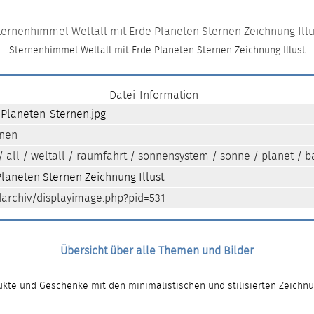
ternenhimmel Weltall mit Erde Planeten Sternen Zeichnung Illu
Sternenhimmel Weltall mit Erde Planeten Sternen Zeichnung Illust
Datei-Information
Planeten-Sternen.jpg
onen
/
all
/
weltall
/
raumfahrt
/
sonnensystem
/
sonne
/
planet
/
b
laneten Sternen Zeichnung Illust
archiv/displayimage.php?pid=531
Übersicht über alle Themen und Bilder
kte und Geschenke mit den minimalistischen und stilisierten Zeichn