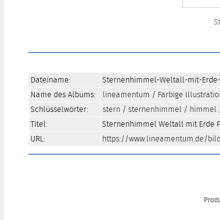
S
Dateiname:
Sternenhimmel-Weltall-mit-Erde-
Name des Albums:
lineamentum
/
Farbige Illustrati
Schlüsselwörter:
stern
/
sternenhimmel
/
himmel
Titel:
Sternenhimmel Weltall mit Erde P
URL:
https://www.lineamentum.de/bild
Produ