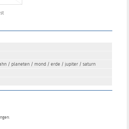
st
ahn
/
planeten
/
mond
/
erde
/
jupiter
/
saturn
ungen: