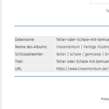
T
Dateiname:
Teller-oder-Schale-mit-Gemue
Name des Albums:
lineamentum
/
Farbige Illustr
Schlüsselwörter:
teller
/
schale
/
gemuese
/
br
Titel:
Teller oder Schale mit Gemue
URL:
https://www.lineamentum.de/b
Produ