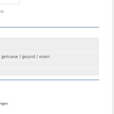
is
/
gemuese
/
gesund
/
essen
ungen: