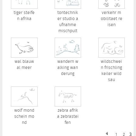
tiger steife
tontechnik
verkehr m
n afrika
er studio a
obilitaet re
ufnahme
isen
mischpult
wal blauw
wandern w
wildschwei
al meer
alking wan
n frischling
derung
keiler wild
sau
wolf mond
zebra afrik
schein mo
a zebrastei
nd
fen
3
1
2