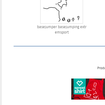
basejumper basejumping extr
emsport
Produ