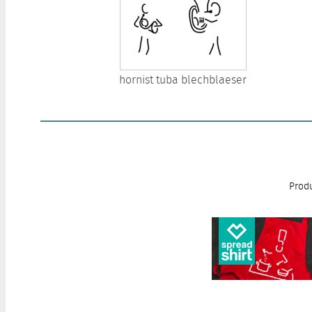
hornist tuba blechblaeser
Produ