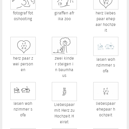
fotograf fot
giraffen afr
herz liebes
oshooting
ika zoo
paar ehep
aar hochze
it
herz paar z
zwei kinde
lesen woh
wei person
r steigen i
nzimmer s
en
n baumha
ofa
us
lesen woh
liebespaar
Liebespaar
nzimmer s
ehepaar h
mit Herz zu
ofa
ochzeit
Hochzeit H
eirat