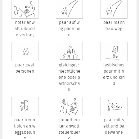
notar anw
paar auf w
paar mann
alt urkund
eg paerche
frau weg
e vertrag
n
paar zwei
gleichgesc
lesbisches
personen
hlechtliche
paar mit h
ehe oder p
erz und kin
artnerscha
d
ft
paar trenn
steuerbera
paar mit s
t sich an w
ter anwalt
ekt und ba
eggabelun
steuerbuer
dewanne
g
o