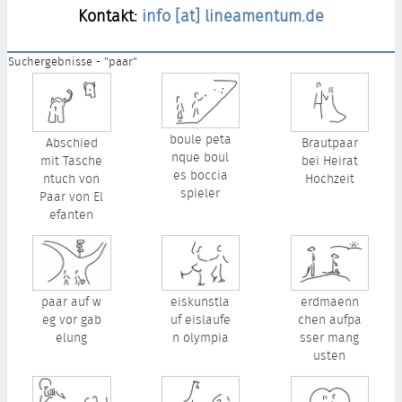
Kontakt:
info [at] lineamentum.de
Suchergebnisse - "paar"
boule peta
Abschied
Brautpaar
nque boul
mit Tasche
bei Heirat
es boccia
ntuch von
Hochzeit
spieler
Paar von El
efanten
paar auf w
eiskunstla
erdmaenn
eg vor gab
uf eislaufe
chen aufpa
elung
n olympia
sser mang
usten