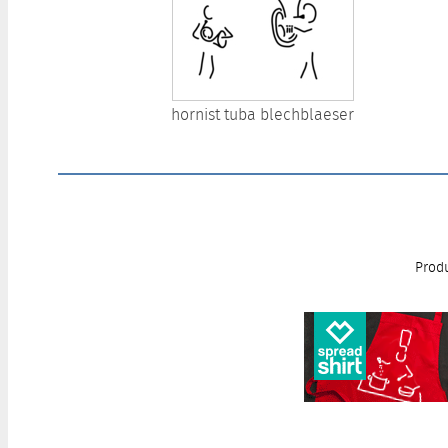
hornist tuba blechblaeser
Produ