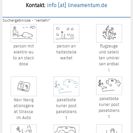
Kontakt:
info [at] lineamentum.de
Suchergebnisse - "verkehr"
person mit
person an
flugzeuge
elektro-au
haltestelle
und satelli
to an steck
wartet
ten umkrei
dose
sen erdbal
l
paketbote
Navi Navig
paketbote
kurier post
ationsgera
kurier post
paketdiens
et Strasse
paketdiens
t
im Auto
t