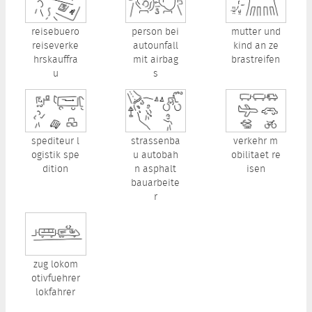
reisebuero
person bei
mutter und
reiseverke
autounfall
kind an ze
hrskauffra
mit airbag
brastreifen
u
s
spediteur l
strassenba
verkehr m
ogistik spe
u autobah
obilitaet re
dition
n asphalt
isen
bauarbeite
r
zug lokom
otivfuehrer
lokfahrer