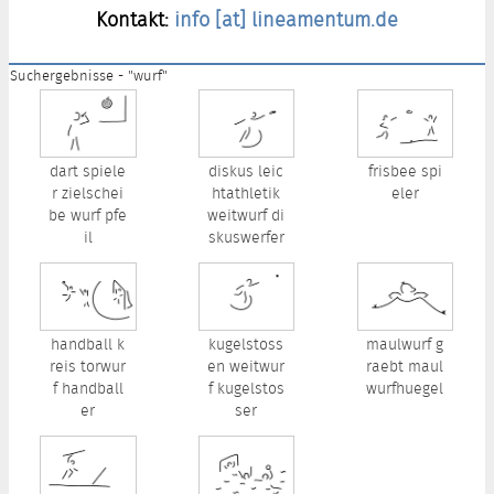
Kontakt:
info [at] lineamentum.de
Suchergebnisse - "wurf"
dart spiele
diskus leic
frisbee spi
r zielschei
htathletik
eler
be wurf pfe
weitwurf di
il
skuswerfer
handball k
kugelstoss
maulwurf g
reis torwur
en weitwur
raebt maul
f handball
f kugelstos
wurfhuegel
er
ser