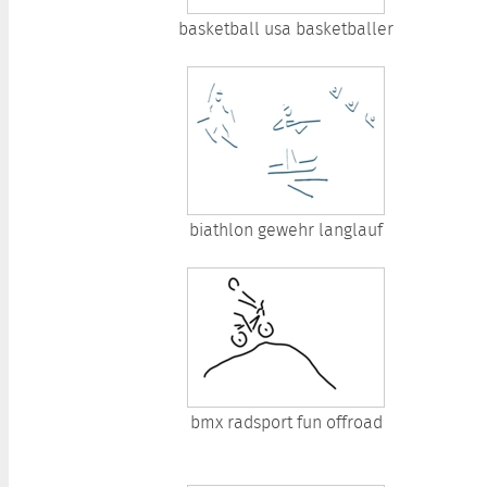
basketball usa basketballer
biathlon gewehr langlauf
bmx radsport fun offroad