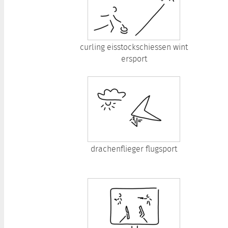
curling eisstockschiessen wint
ersport
drachenflieger flugsport