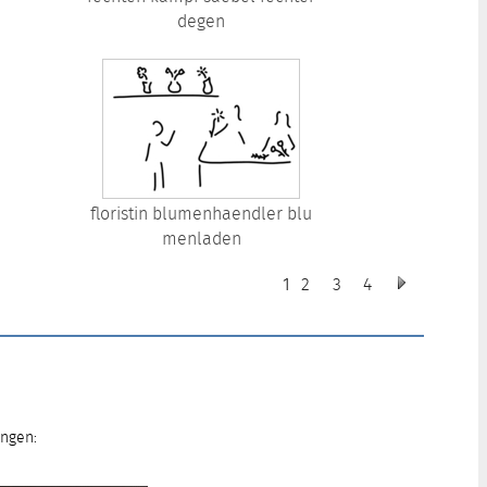
degen
floristin blumenhaendler blu
menladen
1
2
3
4
ungen: