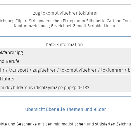
zug lokomotivfuehrer lokfahrer
eichnung Clipart Strichmaennchen Piktogramm Silhouette Cartoon Comic
Konturenzeichnung Gezeichnet Gemalt Scribble Lineart
Datei-Information
kfahrer.jpg
und Berufe
hr
/
transport
/
zugfuehrer
/
lokomotivfuehrer
/
lokfuehrer
/
b
kfahrer
m.de/bildarchiv/displayimage.php?pid=183
Übersicht über alle Themen und Bilder
kte und Geschenke mit den minimalistischen und stilisierten Zeichn