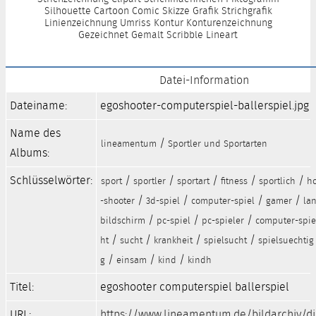
Silhouette Cartoon Comic Skizze Grafik Strichgrafik
Linienzeichnung Umriss Kontur Konturenzeichnung
Gezeichnet Gemalt Scribble Lineart
Datei-Information
Dateiname:
egoshooter-computerspiel-ballerspiel.jpg
Name des
/
lineamentum
Sportler und Sportarten
Albums:
Schlüsselwörter:
/
/
/
/
/
sport
sportler
sportart
fitness
sportlich
h
/
/
/
/
-shooter
3d-spiel
computer-spiel
gamer
lan
/
/
/
bildschirm
pc-spiel
pc-spieler
computer-spie
/
/
/
/
ht
sucht
krankheit
spielsucht
spielsuechtig
/
/
/
g
einsam
kind
kindh
Titel:
egoshooter computerspiel ballerspiel
URL:
https://www.lineamentum.de/bildarchiv/d