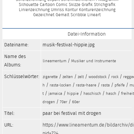
Silhouette Cartoon Comic Skizze Grafik Strichgrafik
Linienzeichnung Umriss Kontur Konturenzeichnung
Gezeichnet Gemalt Scribble Lineart
Datei-Information
Dateiname:
musik-festival-hippie.jpg
Name des
/
lineamentum
Musiker und Instrumente
Albums:
Schlüsselwörter:
/
/
/
/
/
zigarette
zelten
zelt
woodstock
rock
regga
/
/
/
/
/
h
rasta-locken
rasta-haare
rasta
pfeife
mu
/
/
/
/
/
t
jamaica
hippie
haschisch
hasch
freiheit
/
/
drogen
70er
60er
Titel:
paar bei festival mit drogen
URL:
https://www.lineamentum.de/bildarchiv/d
pid=724